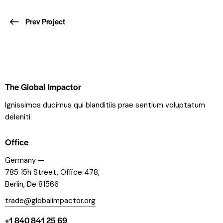
Prev Project
The Global Impactor
Ignissimos ducimus qui blanditiis prae sentium voluptatum
deleniti.
Office
Germany —
785 15h Street, Office 478,
Berlin, De 81566
trade@globalimpactor.org
+1 840 841 25 69