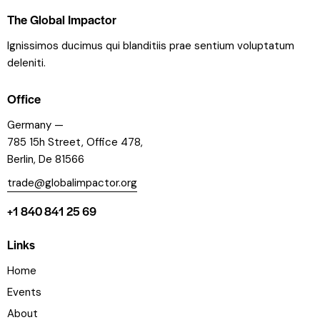
The Global Impactor
Ignissimos ducimus qui blanditiis prae sentium voluptatum
deleniti.
Office
Germany —
785 15h Street, Office 478,
Berlin, De 81566
trade@globalimpactor.org
+1 840 841 25 69
Links
Home
Events
About