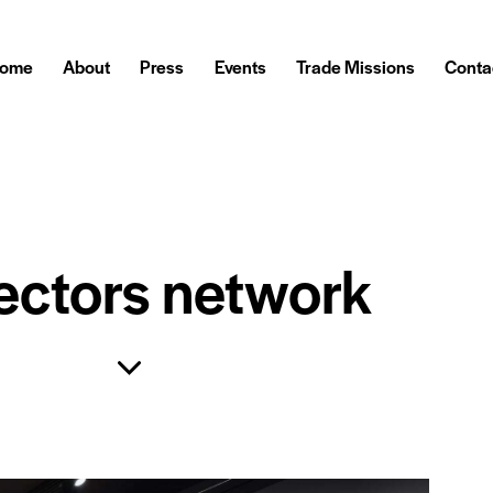
ome
About
Press
Events
Trade Missions
Conta
ectors network