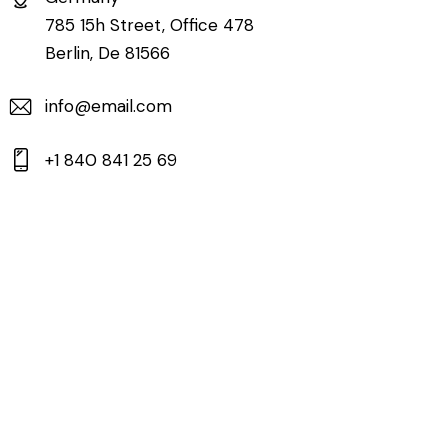
785 15h Street, Office 478
Berlin, De 81566
info@email.com
+1 840 841 25 69