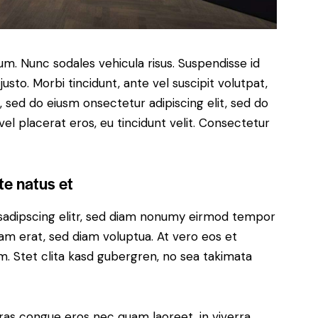
lum. Nunc sodales vehicula risus. Suspendisse id
justo. Morbi tincidunt, ante vel suscipit volutpat,
, sed do eiusm onsectetur adipiscing elit, sed do
el placerat eros, eu tincidunt velit. Consectetur
te natus et
sadipscing elitr, sed diam nonumy eirmod tempor
yam erat, sed diam voluptua. At vero eos et
. Stet clita kasd gubergren, no sea takimata
ras congue eros nec quam laoreet, in viverra