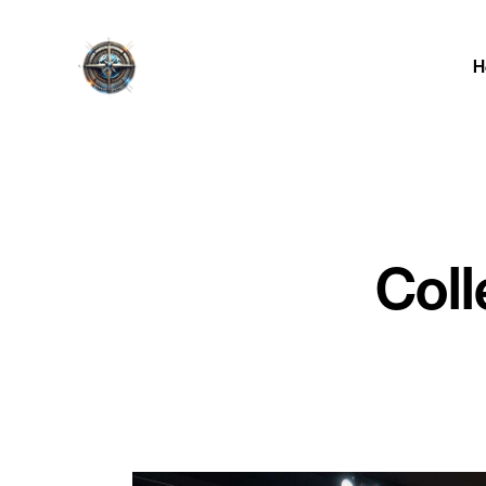
H
Coll